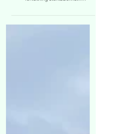
Brøndby, afd. 157-0 Lunden v. Lejerbo
forvaltning Storkøbenhavn
Rådgivningsydelse Totalrådgivning...